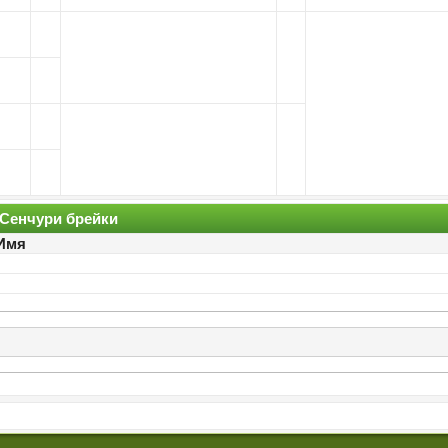
Сенчури брейки
Имя