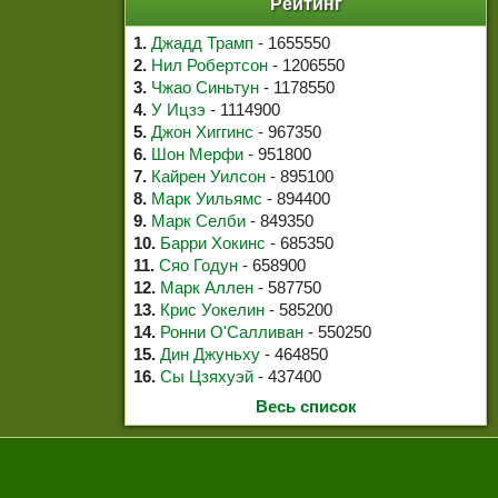
Рейтинг
1.
Джадд Трамп
- 1655550
2.
Нил Робертсон
- 1206550
3.
Чжао Синьтун
- 1178550
4.
У Ицзэ
- 1114900
5.
Джон Хиггинс
- 967350
6.
Шон Мерфи
- 951800
7.
Кайрен Уилсон
- 895100
8.
Марк Уильямс
- 894400
9.
Марк Селби
- 849350
10.
Барри Хокинс
- 685350
11.
Сяо Годун
- 658900
12.
Марк Аллен
- 587750
13.
Крис Уокелин
- 585200
14.
Ронни О'Салливан
- 550250
15.
Дин Джуньху
- 464850
16.
Сы Цзяхуэй
- 437400
Весь список