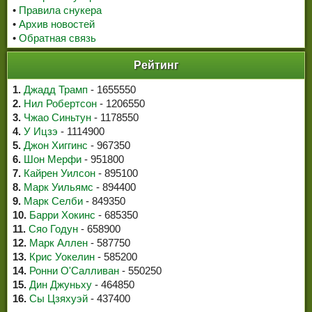
•
Правила снукера
•
Архив новостей
•
Обратная связь
Рейтинг
1.
Джадд Трамп
- 1655550
2.
Нил Робертсон
- 1206550
3.
Чжао Синьтун
- 1178550
4.
У Ицзэ
- 1114900
5.
Джон Хиггинс
- 967350
6.
Шон Мерфи
- 951800
7.
Кайрен Уилсон
- 895100
8.
Марк Уильямс
- 894400
9.
Марк Селби
- 849350
10.
Барри Хокинс
- 685350
11.
Сяо Годун
- 658900
12.
Марк Аллен
- 587750
13.
Крис Уокелин
- 585200
14.
Ронни О'Салливан
- 550250
15.
Дин Джуньху
- 464850
16.
Сы Цзяхуэй
- 437400