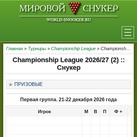
НОВОСТИ
Главная
»
Турниры
»
Championship League
» Championship League 2026/27 (2)
Championship League 2026/27 (2) ::
ТУРНИРЫ
Снукер
РЕЙТИНГ
ПРИЗОВЫЕ
ИГРОКИ
Первая группа. 21-22 декабря 2026 года
СЕНЧУРИ БРЕЙКИ
Игрок
М
В
П
Ф +
Ф
МАКСИМАЛЬНЫЕ БРЕЙКИ
РЕФЕРИ