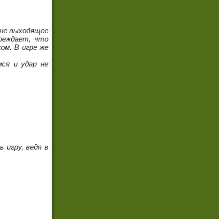
, не выходящее
преждает, что
ом. В игре же
ся и удар не
 игру, ведя в