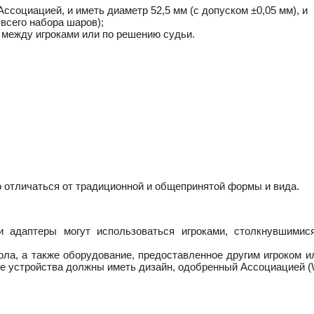
социацией, и иметь диаметр 52,5 мм (с допуском ±0,05 мм), и
 всего набора шаров);
 между игроками или по решению судьи.
о отличаться от традиционной и общепринятой формы и вида.
и адаптеры могут использоваться игроками, столкнувшимис
ла, а также оборудование, предоставленное другим игроком ил
гие устройства должны иметь дизайн, одобренный Ассоциацией 