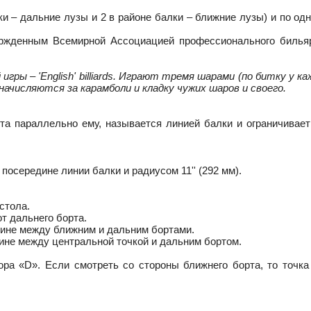
ки – дальние лузы и 2 в районе балки – ближние лузы) и по од
вержденным Всемирной Ассоциацией профессионального билья
ры – 'English' billiards. Играют тремя шарами (по битку у ка
 начисляются за карамболи и кладку чужих шаров и своего.
рта параллельно ему, называется линией балки и ограничивает
посередине линии балки и радиусом 11'' (292 мм).
стола.
 от дальнего борта.
едине между ближним и дальним бортами.
едине между центральной точкой и дальним бортом.
ра «D». Если смотреть со стороны ближнего борта, то точка