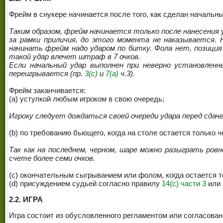
Фрейм в снукере начинается после того, как сделан начальны
Таким образом, фрейм начинается только после нанесения у
за рамки приличия, до этого момента не наказывается.
начинать фрейм надо ударом по битку. Фола нет, позиция
такой удар влечет штраф в 7 очков.
Если начальный удар выполнен при неверно установлен
переигрывается (пр.
3(c)
и
7(a)
ч.3).
Фрейм заканчивается:
(a) уступкой любым игроком в свою очередь;
Игроку следует дождаться своей очереди удара перед сдач
(b) по требованию бьющего, когда на столе остается только ч
Так как на последнем, черном, шаре можно разыграть ровн
счете более семи очков.
(c) окончательным сыгрыванием или фолом, когда остается 
(d) присуждением судьей согласно правилу
14(c) части 3
или
2.2. ИГРА
Игра состоит из обусловленного регламентом или согласован