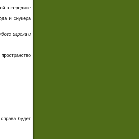
ной в середине
рда и снукера
ждого игрока и
 пространство
 справа будет