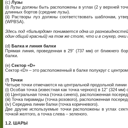
(c)
Лузы
(i) Лузы должны быть расположены в углах (2 у верхней точ
длинных бортов (средние лузы).
(ii) Растворы луз должны соответствовать шаблонам, ут
(WPBSA).
Здесь под «бильярдом» понимается одна из разновидностей иг
один общий красный) на том же столе, что и в снукер, очки
(d)
Балка и линия балки
Прямая линия, проведенная в 29'' (737 мм) от ближнего бо
балки.
(e)
Сектор «D»
Сектор «D» – это расположенный в балке полукруг с центром 
(f)
Точки
Четыре точки отмечаются на центральной продольной линии 
(i) Особая точка (известная как точка черного) в 12'' (324 мм)
(ii) Центральная точка (точка синего), расположенная посер
(iii) Точка пирамиды (точка розового), расположенная посер
(iv) Середина линии балки (точка коричневого).
Две другие используемые точки расположены в углах секто
точкой желтого, а точка слева – зеленого.
1.2. ШАРЫ