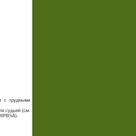
я с трудными
и судьей (см.
(WPBSA).