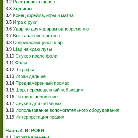
3.2
Расстановка шаров
3.3
Ход игры
3.4
Конец фрейма, игры и матча
3.5
Игра с руки
3.6
Удар по двум шарам одновременно
3.7
Выставление цветных
3.8
Соприкасающийся шар
3.9
Шар на краю лузы
3.10
Снукер после фола
3.11
Фолы
3.12
Штрафы
3.13
Играй дальше
3.14
Преднамеренный промах
3.15
Шар, перемещенный небьющим
3.16
Патовое положение
3.17
Снукер для четверых
3.18
Использование вспомогательного оборудования
3.19
Интерпретация правил
Часть 4. ИГРОКИ
4.1
Затрата времени