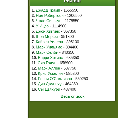
Рейтинг
1.
Джадд Трамп
- 1655550
2.
Нил Робертсон
- 1206550
3.
Чжао Синьтун
- 1178550
4.
У Ицзэ
- 1114900
5.
Джон Хиггинс
- 967350
6.
Шон Мерфи
- 951800
7.
Кайрен Уилсон
- 895100
8.
Марк Уильямс
- 894400
9.
Марк Селби
- 849350
10.
Барри Хокинс
- 685350
11.
Сяо Годун
- 658900
12.
Марк Аллен
- 587750
13.
Крис Уокелин
- 585200
14.
Ронни О'Салливан
- 550250
15.
Дин Джуньху
- 464850
16.
Сы Цзяхуэй
- 437400
Весь список