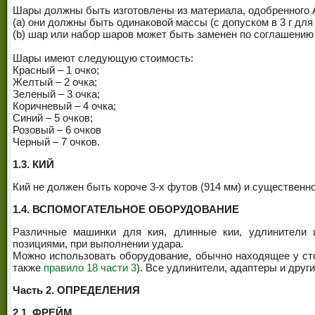
Шары должны быть изготовлены из материала, одобренного Ас
(a) они должны быть одинаковой массы (с допуском в 3 г для
(b) шар или набор шаров может быть заменен по соглашению
Шары имеют следующую стоимость:
Красный – 1 очко;
Желтый – 2 очка;
Зеленый – 3 очка;
Коричневый – 4 очка;
Синий – 5 очков;
Розовый – 6 очков
Черный – 7 очков.
1.3. КИЙ
Кий не должен быть короче 3-х футов (914 мм) и существенн
1.4. ВСПОМОГАТЕЛЬНОЕ ОБОРУДОВАНИЕ
Различные машинки для кия, длинные кии, удлинители 
позициями, при выполнении удара.
Можно использовать оборудование, обычно находящее у сто
также
правило 18 части 3
). Все удлинители, адаптеры и дру
Часть 2. ОПРЕДЕЛЕНИЯ
2.1. ФРЕЙМ