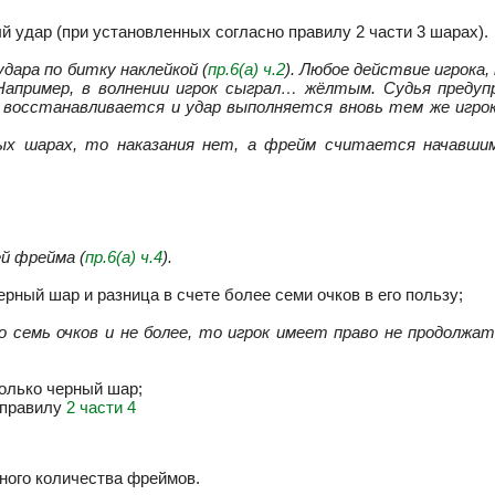
й удар (при установленных согласно правилу 2 части 3 шарах).
дара по битку наклейкой (
пр.6(а) ч.2
). Любое действие игрока
 Например, в волнении игрок сыграл… жёлтым. Судья преду
 восстанавливается и удар выполняется вновь тем же игрок
ных шарах, то наказания нет, а фрейм считается начавшим
ей фрейма (
пр.6(а) ч.4
).
ерный шар и разница в счете более семи очков в его пользу;
о семь очков и не более, то игрок имеет право не продолжать
только черный шар;
 правилу
2 части 4
ного количества фреймов.