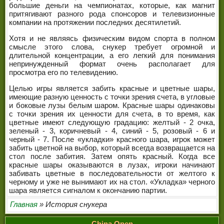
большие деньги на чемпионатах, которые, как магнит
притягивают разного рода спонсоров и телевизионные
компании на протяжении последних десятилетий.
Хотя и не являясь физическим видом спорта в полном
смысле этого слова, снукер требует огромной и
длительной концентрации, а его легкий для понимания
непринужденный формат очень располагает для
просмотра его по телевидению.
Целью игры является забить красные и цветные шары,
имеющие разную ценность с точки зрения счета, в угловые
и боковые лузы белым шаром. Красные шары одинаковы
с точки зрения их ценности для счета, в то время, как
цветные имеют следующую градацию: желтый - 2 очка,
зеленый - 3, коричневый - 4, синий - 5, розовый - 6 и
черный - 7. После «укладки» красного шара, игрок может
забить цветной на выбор, который всегда возвращается на
стол после забития. Затем опять красный. Когда все
красные шары оказываются в лузах, игроки начинают
забивать цветные в последовательности от желтого к
черному и уже не вынимают их на стол. «Укладка» черного
шара является сигналом к окончанию партии.
Главная
» История снукера
China Open