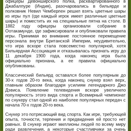
офицеры Девонширского полка, расквартированного в
ЧЕМПИОНЫ МИРА
Джабалпуре (Индия), разочаровались в бильярде и
полковник Невил Чемберлен решил взять цветные шары
ЛЕГЕНДЫ СНУКЕРА
из игры пул (где каждый игрок имеет различные цветные
шары) и поместить их на специальные пятна на столе. В
1882 году офицеры организовали собрание в
Оотакамунде, где зафиксировали и опубликовали правила
игры. Принимая во внимание постоянное перемещение
персонала внутри Британской Империи, неудивительно,
что игра вскоре стала повсеместно популярной, хотя
Бильярдная Ассоциация и отказывалась признать игру до
11 декабря 1900 года, когда наконец игра была
официально признана, а ее правила официально
опубликованы.
Классический бильярд оставался более популярным до
30-х годов 20-го века, когда наконец снукер взял верх,
главным образом благодаря усилиям легендарного Джо
Дэвиса. Появление телевидения вскоре увеличило
популярность этого вида спорта и Всемирный чемпионат
по снукеру стал одной из наиболее популярных передач с
начала 70-х годов 20-го века.
Снукер это потрясающий вид спорта. Как игре, требующей
опыта, точности, терпения и предвидения ей просто нет
равных. В снукер играют миллионы людей по всему миру
ради развлечения, а некоторые счастливчики за очень