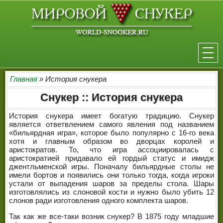
НОВОСТИ
Главная
» История снукера
Снукер :: История снукера
ТУРНИРЫ
История снукера имеет богатую традицию. Снукер
РЕЙТИНГ
является ответвлением самого явления под названием
«бильярдная игра», которое было популярно с 16-го века
хотя и главным образом во дворцах королей и
ИГРОКИ
аристократов. То, что игра ассоциировалась с
аристократией придавало ей гордый статус и имидж
СЕНЧУРИ БРЕЙКИ
джентльменской игры. Поначалу бильярдные столы не
имели бортов и появились они только тогда, когда игроки
МАКСИМАЛЬНЫЕ БРЕЙКИ
устали от выпадения шаров за пределы стола. Шары
изготовлялись из слоновой кости и нужно было убить 12
слонов ради изготовления одного комплекта шаров.
РЕФЕРИ
Так как же все-таки возник снукер? В 1875 году младшие