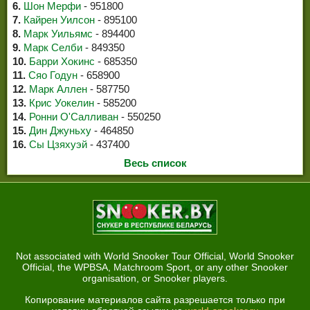
6.
Шон Мерфи
- 951800
7.
Кайрен Уилсон
- 895100
8.
Марк Уильямс
- 894400
9.
Марк Селби
- 849350
10.
Барри Хокинс
- 685350
11.
Сяо Годун
- 658900
12.
Марк Аллен
- 587750
13.
Крис Уокелин
- 585200
14.
Ронни О'Салливан
- 550250
15.
Дин Джуньху
- 464850
16.
Сы Цзяхуэй
- 437400
Весь список
Not associated with World Snooker Tour Official, World Snooker
Official, the WPBSA, Matchroom Sport, or any other Snooker
organisation, or Snooker players.
Копирование материалов сайта разрешается только при