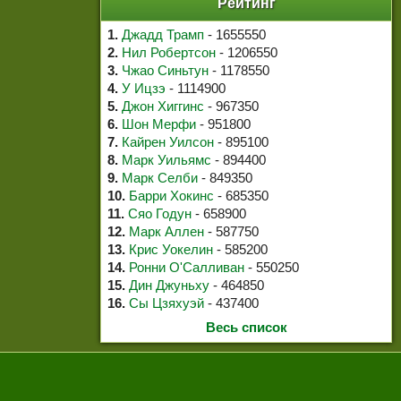
Рейтинг
1.
Джадд Трамп
- 1655550
2.
Нил Робертсон
- 1206550
3.
Чжао Синьтун
- 1178550
4.
У Ицзэ
- 1114900
5.
Джон Хиггинс
- 967350
6.
Шон Мерфи
- 951800
7.
Кайрен Уилсон
- 895100
8.
Марк Уильямс
- 894400
9.
Марк Селби
- 849350
10.
Барри Хокинс
- 685350
11.
Сяо Годун
- 658900
12.
Марк Аллен
- 587750
13.
Крис Уокелин
- 585200
14.
Ронни О'Салливан
- 550250
15.
Дин Джуньху
- 464850
16.
Сы Цзяхуэй
- 437400
Весь список