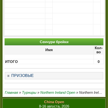
Сенчури брейки
Кол-
Имя
во
ИТОГО
0
ПРИЗОВЫЕ
Главная
»
Турниры
»
Northern Ireland Open
» Northern Ireland Open 2026
China Open
8-16 августа, 2026