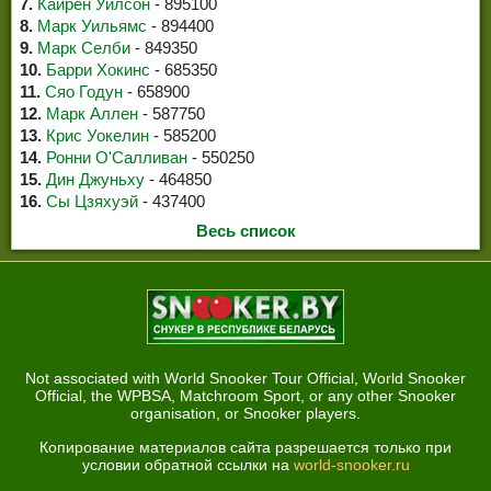
7.
Кайрен Уилсон
- 895100
8.
Марк Уильямс
- 894400
9.
Марк Селби
- 849350
10.
Барри Хокинс
- 685350
11.
Сяо Годун
- 658900
12.
Марк Аллен
- 587750
13.
Крис Уокелин
- 585200
14.
Ронни О'Салливан
- 550250
15.
Дин Джуньху
- 464850
16.
Сы Цзяхуэй
- 437400
Весь список
Not associated with World Snooker Tour Official, World Snooker
Official, the WPBSA, Matchroom Sport, or any other Snooker
organisation, or Snooker players.
Копирование материалов сайта разрешается только при
условии обратной ссылки на
world-snooker.ru