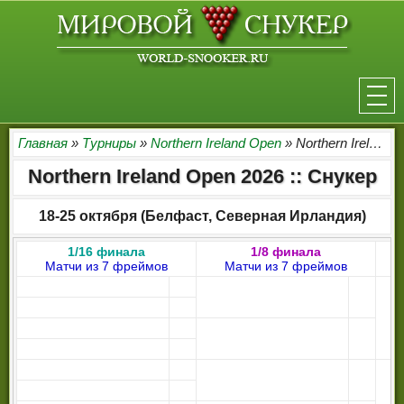
НОВОСТИ
Главная
»
Турниры
»
Northern Ireland Open
» Northern Ireland Open 2026
Northern Ireland Open 2026 :: Снукер
ТУРНИРЫ
18-25 октября (Белфаст, Северная Ирландия)
РЕЙТИНГ
1/16 финала
1/8 финала
ИГРОКИ
Матчи из 7 фреймов
Матчи из 7 фреймов
СЕНЧУРИ БРЕЙКИ
МАКСИМАЛЬНЫЕ БРЕЙКИ
РЕФЕРИ