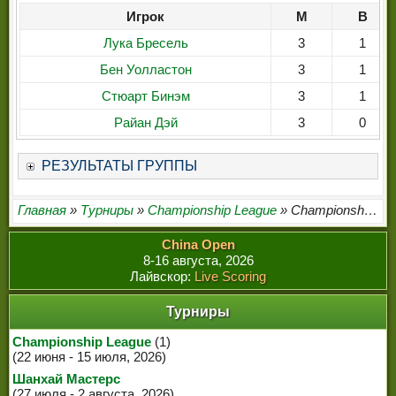
Игрок
М
В
Лука Бресель
3
1
Бен Уолластон
3
1
Стюарт Бинэм
3
1
Райан Дэй
3
0
РЕЗУЛЬТАТЫ ГРУППЫ
Главная
»
Турниры
»
Championship League
» Championship League 2020
China Open
8-16 августа, 2026
Лайвскор:
Live Scoring
Турниры
Championship League
(1)
(22 июня - 15 июля, 2026)
Шанхай Мастерс
(27 июля - 2 августа, 2026)