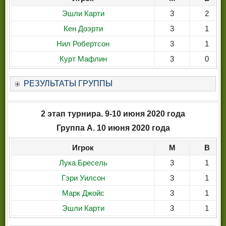
Эшли Карти
3
2
Кен Доэрти
3
1
Нил Робертсон
3
1
Курт Мафлин
3
0
РЕЗУЛЬТАТЫ ГРУППЫ
2 этап турнира. 9-10 июня 2020 года
Группа A. 10 июня 2020 года
Игрок
М
В
Лука Бресель
3
1
Гэри Уилсон
3
1
Марк Джойс
3
1
Эшли Карти
3
1