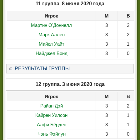
11 группа. 8 июня 2020 года
Игрок
М
В
Мартин О'Доннелл
3
2
Марк Аллен
3
2
Майкл Уайт
3
1
Найджел Бонд
3
0
РЕЗУЛЬТАТЫ ГРУППЫ
12 группа. 3 июня 2020 года
Игрок
М
В
Райан Дэй
3
2
Кайрен Уилсон
3
1
Алфи Бёрден
3
1
Чэнь Фэйлун
3
0