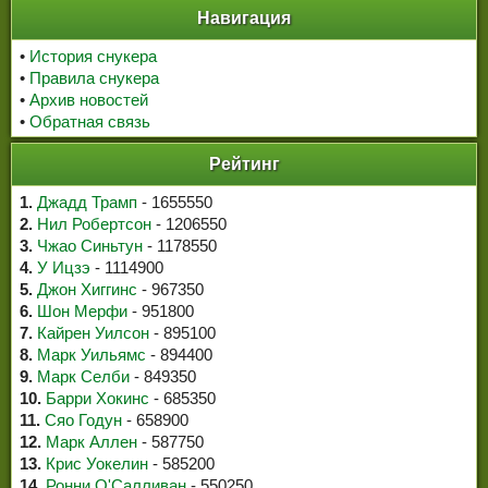
Навигация
•
История снукера
•
Правила снукера
•
Архив новостей
•
Обратная связь
Рейтинг
1.
Джадд Трамп
- 1655550
2.
Нил Робертсон
- 1206550
3.
Чжао Синьтун
- 1178550
4.
У Ицзэ
- 1114900
5.
Джон Хиггинс
- 967350
6.
Шон Мерфи
- 951800
7.
Кайрен Уилсон
- 895100
8.
Марк Уильямс
- 894400
9.
Марк Селби
- 849350
10.
Барри Хокинс
- 685350
11.
Сяо Годун
- 658900
12.
Марк Аллен
- 587750
13.
Крис Уокелин
- 585200
14.
Ронни О'Салливан
- 550250