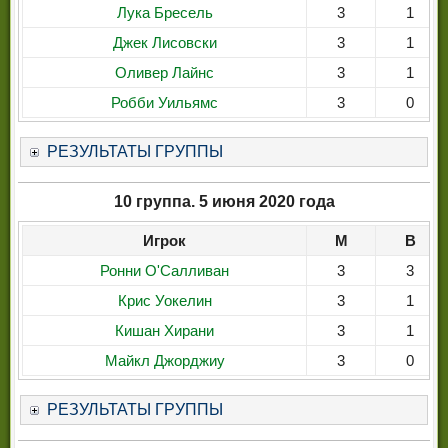
Лука Бресель
3
1
Джек Лисовски
3
1
Оливер Лайнс
3
1
Робби Уильямс
3
0
РЕЗУЛЬТАТЫ ГРУППЫ
10 группа. 5 июня 2020 года
Игрок
М
В
Ронни О'Салливан
3
3
Крис Уокелин
3
1
Кишан Хирани
3
1
Майкл Джорджиу
3
0
РЕЗУЛЬТАТЫ ГРУППЫ