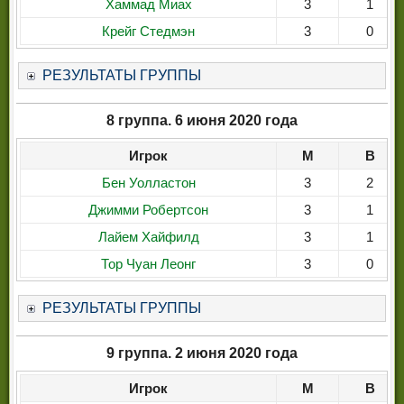
Хаммад Миах
3
1
Крейг Стедмэн
3
0
РЕЗУЛЬТАТЫ ГРУППЫ
8 группа. 6 июня 2020 года
Игрок
М
В
Бен Уолластон
3
2
Джимми Робертсон
3
1
Лайем Хайфилд
3
1
Тор Чуан Леонг
3
0
РЕЗУЛЬТАТЫ ГРУППЫ
9 группа. 2 июня 2020 года
Игрок
М
В