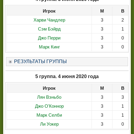
Игрок
М
В
Харви Чандлер
3
2
Сэм Бэйрд
3
1
Джо Перри
3
0
Марк Кинг
3
0
РЕЗУЛЬТАТЫ ГРУППЫ
5 группа. 4 июня 2020 года
Игрок
М
В
Лян Вэньбо
3
3
Джо О'Коннор
3
1
Марк Селби
3
1
Ли Уокер
3
0