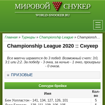
НОВОСТИ
Главная
»
Турниры
»
Championship League
» Championship League 2020
Championship League 2020 :: Снукер
ТУРНИРЫ
РЕЙТИНГ
Все матчи играются до 3 побед. Возможный счет: 3:0,
3:1 или 2:2. За победу - 3 очка, за ничью - 1 очко, проигрыш
- 0 очков.
ИГРОКИ
ПРИЗОВЫЕ
СЕНЧУРИ БРЕЙКИ
Сенчури брейки
МАКСИМАЛЬНЫЕ БРЕЙКИ
Кол-
Имя
во
РЕФЕРИ
Бен Уолластон - 141, 134, 127, 126, 101
5
Лука Бресель - 138, 111, 109, 106, 105
5