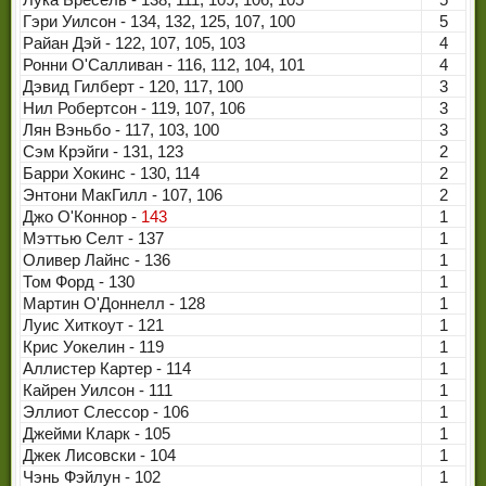
ЧЕМПИОНЫ МИРА
Гэри Уилсон - 134, 132, 125, 107, 100
5
Райан Дэй - 122, 107, 105, 103
4
ЛЕГЕНДЫ СНУКЕРА
Ронни О'Салливан - 116, 112, 104, 101
4
Дэвид Гилберт - 120, 117, 100
3
Нил Робертсон - 119, 107, 106
3
Лян Вэньбо - 117, 103, 100
3
Сэм Крэйги - 131, 123
2
Барри Хокинс - 130, 114
2
Энтони МакГилл - 107, 106
2
Джо О'Коннор -
143
1
Мэттью Селт - 137
1
Оливер Лайнс - 136
1
Том Форд - 130
1
Мартин О'Доннелл - 128
1
Луис Хиткоут - 121
1
Крис Уокелин - 119
1
Аллистер Картер - 114
1
Кайрен Уилсон - 111
1
Эллиот Слессор - 106
1
Джейми Кларк - 105
1
Джек Лисовски - 104
1
Чэнь Фэйлун - 102
1