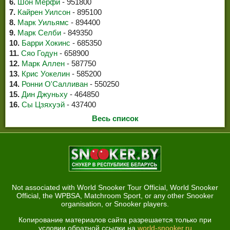
6.
Шон Мерфи
- 951800
7.
Кайрен Уилсон
- 895100
8.
Марк Уильямс
- 894400
9.
Марк Селби
- 849350
10.
Барри Хокинс
- 685350
11.
Сяо Годун
- 658900
12.
Марк Аллен
- 587750
13.
Крис Уокелин
- 585200
14.
Ронни О'Салливан
- 550250
15.
Дин Джуньху
- 464850
16.
Сы Цзяхуэй
- 437400
Весь список
Not associated with World Snooker Tour Official, World Snooker
Official, the WPBSA, Matchroom Sport, or any other Snooker
organisation, or Snooker players.
Копирование материалов сайта разрешается только при
условии обратной ссылки на
world-snooker.ru