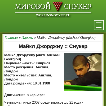
НОВОСТИ
Главная
»
Игроки
» Майкл Джорджиу (Michael Georgiou)
Майкл Джорджиу :: Снукер
ТУРНИРЫ
Майкл Джорджиу (англ. Michael
РЕЙТИНГ
Georgiou)
Национальность: Киприот
Место рождения: Англия,
ИГРОКИ
Лондон
Место жительства: Англия,
СЕНЧУРИ БРЕЙКИ
Лондон
Дата рождения: 18.01.1988
МАКСИМАЛЬНЫЕ БРЕЙКИ
Достижения в карьере:
РЕФЕРИ
Чемпионат мира 2007 среди игроков до 21 года -