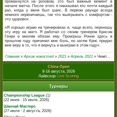
промахнулся на розовом, это был важный момент в
начале матча. После этого я наказывал его почти каждый
раз, когда у меня был шанс. В первом раунде всегда
немного нервничаешь, так что выигрывать с комфортом -
это здорово».
«Я хорошо играю на тренировках и, чаще всего, переношу
эту игру на матч. Я работал со своим тренером Крисом
Генри и многим обязан ему. Проигрыш Ронни здесь в
прошлом году причинил мне боль, но затем Крис придал
мне веру в то, что я вернусь и выиграю в этом году».
Главная
»
Архив новостей
»
2021
»
Апрель 2021
» Чемпионат мира 2021. 1/16 финала
China Open
8-16 августа, 2026
Лайвскор:
Live Scoring
Турниры
Championship League
(1)
(22 июня - 15 июля, 2026)
Шанхай Мастерс
(27 июля - 2 августа, 2026)