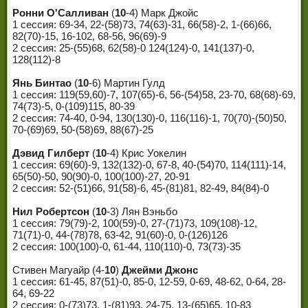
ЧЕМПИОНЫ МИРА
Ронни О'Салливан
(
10
-4) Марк Джойс
1 сессия: 69-34, 22-(58)73, 74(63)-31, 66(58)-2, 1-(66)66,
ЛЕГЕНДЫ СНУКЕРА
82(70)-15, 16-102, 68-56, 96(69)-9
2 сессия: 25-(55)68, 62(58)-0 124(124)-0, 141(137)-0,
128(112)-8
Янь Бинтао
(
10
-6) Мартин Гулд
1 сессия: 119(59,60)-7, 107(65)-6, 56-(54)58, 23-70, 68(68)-69,
74(73)-5, 0-(109)115, 80-39
2 сессия: 74-40, 0-94, 130(130)-0, 116(116)-1, 70(70)-(50)50,
70-(69)69, 50-(58)69, 88(67)-25
Дэвид Гилберт
(
10
-4) Крис Уокелин
1 сессия: 69(60)-9, 132(132)-0, 67-8, 40-(54)70, 114(111)-14,
65(50)-50, 90(90)-0, 100(100)-27, 20-91
2 сессия: 52-(51)66, 91(58)-6, 45-(81)81, 82-49, 84(84)-0
Нил Робертсон
(
10
-3) Лян Вэньбо
1 сессия: 79(79)-2, 100(59)-0, 27-(71)73, 109(108)-12,
71(71)-0, 44-(78)78, 63-42, 91(60)-0, 0-(126)126
2 сессия: 100(100)-0, 61-44, 110(110)-0, 73(73)-35
Стивен Магуайр (4-
10
)
Джейми Джонс
1 сессия: 61-45, 87(51)-0, 85-0, 12-59, 0-69, 48-62, 0-64, 28-
64, 69-22
2 сессия: 0-(73)73, 1-(81)93, 24-75, 13-(65)65, 10-83