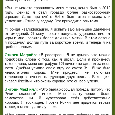
«Вы не можете сравнивать меня с тем, кем я был в 2012
году. Сейчас я стал гораздо более разносторонним
игроком. Даже при счёте 9:4 я был готов выжидать и
усложнять Стивену задачу. Это приходит с опытом».
«Пройдя квалификацию, я испытываю меньшее давление
от ожиданий. Я могу просто получать удовольствие от
игры и мне нравятся более длинные матчи. В этом сезоне
я проделал долгий путь за короткое время, и теперь я на
гребне волны».
Стивен Магуайр
: «Я расстроен. Я не думаю, что можно
подобрать слова о том, как я играл. Если я произнесу
такое слово, меня оштрафуют! Я ничего не сделал за весь
матч. Джейми усилил свою игру со счёта 3:1. Я же был
недостаточно хорош. Мне придется не включать
телевизор в течение следующих двух недель. В конце я
сказал Джейми, что очень хорошо, что он вернулся».
Энтони МакГилл
: «Это была хорошая победа, потому что
Рики классный игрок. Мое выступление было
замечательным. Я чувствовал себя действительно
хорошо. Я восхищен. Против Ронни мне придется играть
также, а может даже лучше».
«Мне здесь очень нравится, я вырос наблюдая за этим.