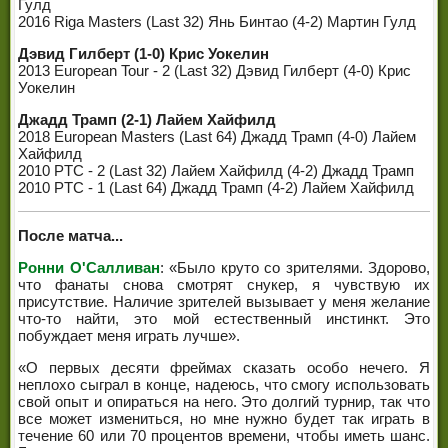
Гулд
2016 Riga Masters (Last 32) Янь Бинтао (4-2) Мартин Гулд
Дэвид Гилберт (1-0) Крис Уокелин
2013 European Tour - 2 (Last 32) Дэвид Гилберт (4-0) Крис
Уокелин
Джадд Трамп (2-1) Лайем Хайфилд
2018 European Masters (Last 64) Джадд Трамп (4-0) Лайем
Хайфилд
2010 PTC - 2 (Last 32) Лайем Хайфилд (4-2) Джадд Трамп
2010 PTC - 1 (Last 64) Джадд Трамп (4-2) Лайем Хайфилд
После матча...
Ронни О'Салливан
: «Было круто со зрителями. Здорово,
что фанаты снова смотрят снукер, я чувствую их
присутствие. Наличие зрителей вызывает у меня желание
что-то найти, это мой естественный инстинкт. Это
побуждает меня играть лучше».
«О первых десяти фреймах сказать особо нечего. Я
неплохо сыграл в конце, надеюсь, что смогу использовать
свой опыт и опираться на него. Это долгий турнир, так что
все может измениться, но мне нужно будет так играть в
течение 60 или 70 процентов времени, чтобы иметь шанс.