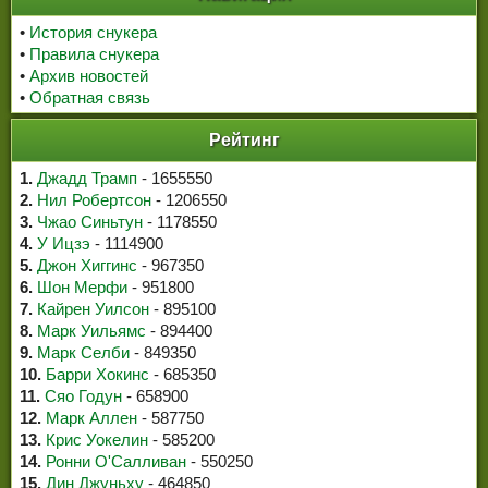
•
История снукера
•
Правила снукера
•
Архив новостей
•
Обратная связь
Рейтинг
1.
Джадд Трамп
- 1655550
2.
Нил Робертсон
- 1206550
3.
Чжао Синьтун
- 1178550
4.
У Ицзэ
- 1114900
5.
Джон Хиггинс
- 967350
6.
Шон Мерфи
- 951800
7.
Кайрен Уилсон
- 895100
8.
Марк Уильямс
- 894400
9.
Марк Селби
- 849350
10.
Барри Хокинс
- 685350
11.
Сяо Годун
- 658900
12.
Марк Аллен
- 587750
13.
Крис Уокелин
- 585200
14.
Ронни О'Салливан
- 550250
15.
Дин Джуньху
- 464850