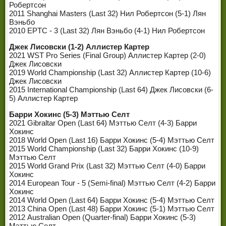
Робертсон
2011 Shanghai Masters (Last 32) Нил Робертсон (5-1) Лян
Вэньбо
2010 EPTC - 3 (Last 32) Лян Вэньбо (4-1) Нил Робертсон
Джек Лисовски (1-2) Аллистер Картер
2021 WST Pro Series (Final Group) Аллистер Картер (2-0)
Джек Лисовски
2019 World Championship (Last 32) Аллистер Картер (10-6)
Джек Лисовски
2015 International Championship (Last 64) Джек Лисовски (6-
5) Аллистер Картер
Барри Хокинс (5-3) Мэттью Селт
2021 Gibraltar Open (Last 64) Мэттью Селт (4-3) Барри
Хокинс
2018 World Open (Last 16) Барри Хокинс (5-4) Мэттью Селт
2015 World Championship (Last 32) Барри Хокинс (10-9)
Мэттью Селт
2015 World Grand Prix (Last 32) Мэттью Селт (4-0) Барри
Хокинс
2014 European Tour - 5 (Semi-final) Мэттью Селт (4-2) Барри
Хокинс
2014 World Open (Last 64) Барри Хокинс (5-4) Мэттью Селт
2013 China Open (Last 48) Барри Хокинс (5-1) Мэттью Селт
2012 Australian Open (Quarter-final) Барри Хокинс (5-3)
Мэттью Селт