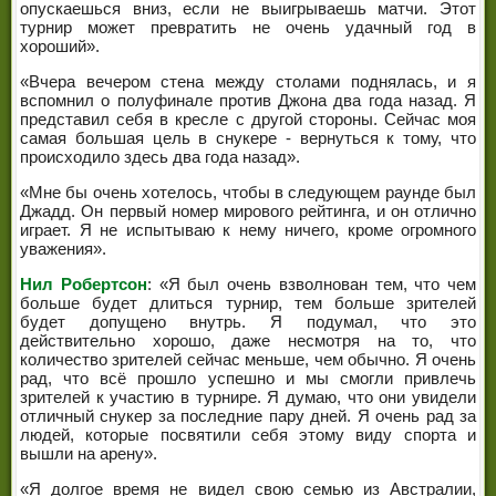
опускаешься вниз, если не выигрываешь матчи. Этот
турнир может превратить не очень удачный год в
хороший».
«Вчера вечером стена между столами поднялась, и я
вспомнил о полуфинале против Джона два года назад. Я
представил себя в кресле с другой стороны. Сейчас моя
самая большая цель в снукере - вернуться к тому, что
происходило здесь два года назад».
«Мне бы очень хотелось, чтобы в следующем раунде был
Джадд. Он первый номер мирового рейтинга, и он отлично
играет. Я не испытываю к нему ничего, кроме огромного
уважения».
Нил Робертсон
: «Я был очень взволнован тем, что чем
больше будет длиться турнир, тем больше зрителей
будет допущено внутрь. Я подумал, что это
действительно хорошо, даже несмотря на то, что
количество зрителей сейчас меньше, чем обычно. Я очень
рад, что всё прошло успешно и мы смогли привлечь
зрителей к участию в турнире. Я думаю, что они увидели
отличный снукер за последние пару дней. Я очень рад за
людей, которые посвятили себя этому виду спорта и
вышли на арену».
«Я долгое время не видел свою семью из Австралии,