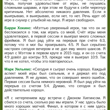
Мира, получая удовольствие от игры, не гнушаясь
сложными шарами, и при этом не будучи к себе черезчур
критичным. Нет абсолютно никакого давления. Если я
выигрываю, я выигрываю, если нет, то нет. Речь идет об
игре в снукер с улыбкой на лице. Я играл свободно».
Барри Хокинс
: «Мэттью уверенный игрок, так что он не
беспокоился о том, как играть со мной. Счёт игры меня
удовлетворил, в первой сессии я выиграл много сложных
фреймов. Я был рад уйти на перерыв при счёте 6:3,
потому что я мог бы проигрывать 4:5. Я был серьёзно
настроен сегодня вечером и не дал ему много шансов. Я
играл с Мэттом в первом круге в 2015 году, и он со счета
4:9 довёл до контры 9:9, прежде чем я выиграл 10:9. Так
что я не хотел, чтобы это повторилось».
Марк Уильямс
: «Сегодня я сыграл очень хорошо. Каждый
аспект моей игры был сильным, и я держал его под
давлением. Я не думаю, что он совершил много ошибок.
Первая сессия была немного неровной. Я был рад уйти на
перерыв со счетом 5:4. Думаю, что сегодня я был
действительно хорош».
«Я с нетерпением жду встречи с Джоном Хиггинсом. Я
сбился со счета, сколько раз мы играли. У нас здесь было
много хороших матчей. Финал, в котором я с ним здесь