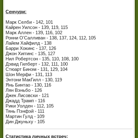
Сенчури:
Марк Селби - 142, 101
Кайрен Уилсон - 139, 119, 115
Марк Аллен - 139, 116, 102
Ронни О'Салливан - 138, 137, 124, 112, 105
Лайем Хайфилд - 138
Барри Хокинс - 137, 126
Джон Хиггинс - 135, 127
Нил Робертсон - 135, 110, 108, 100
Дэвид Гилберт - 132, 111, 100
Стюарт Бинэм - 131, 129, 104
Шон Мерфи - 131, 113
Энтони МакГилл - 130, 119
Янь Бинтао - 130, 116
Лян Вэньбо - 126
Джек Лисовски - 121
Джадд Трамп - 116
Рики Уолден - 112, 105
Тянь Пэнфэй - 111
Мартин Гулд - 109
Дин Джуньху - 105
Статистика личных встреч: