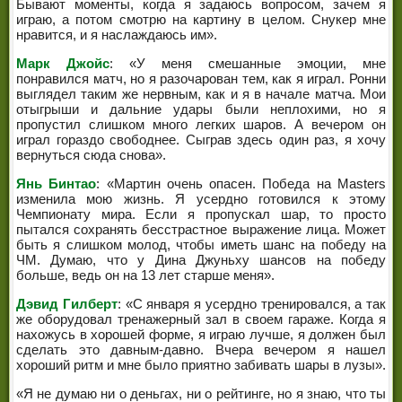
Бывают моменты, когда я задаюсь вопросом, зачем я
играю, а потом смотрю на картину в целом. Снукер мне
нравится, и я наслаждаюсь им».
Марк Джойс
: «У меня смешанные эмоции, мне
понравился матч, но я разочарован тем, как я играл. Ронни
выглядел таким же нервным, как и я в начале матча. Мои
отыгрыши и дальние удары были неплохими, но я
пропустил слишком много легких шаров. А вечером он
играл гораздо свободнее. Сыграв здесь один раз, я хочу
вернуться сюда снова».
Янь Бинтао
: «Мартин очень опасен. Победа на Masters
изменила мою жизнь. Я усердно готовился к этому
Чемпионату мира. Если я пропускал шар, то просто
пытался сохранять бесстрастное выражение лица. Может
быть я слишком молод, чтобы иметь шанс на победу на
ЧМ. Думаю, что у Дина Джуньху шансов на победу
больше, ведь он на 13 лет старше меня».
Дэвид Гилберт
: «С января я усердно тренировался, а так
же оборудовал тренажерный зал в своем гараже. Когда я
нахожусь в хорошей форме, я играю лучше, я должен был
сделать это давным-давно. Вчера вечером я нашел
хороший ритм и мне было приятно забивать шары в лузы».
«Я не думаю ни о деньгах, ни о рейтинге, но я знаю, что ты