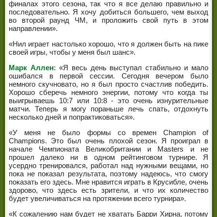
финалах этого сезона, так что я все делаю правильно и
последовательно. Я хочу добиться большего, чем выход
во второй раунд ЧМ, и проложить свой путь в этом
направлении».
«Нил играет настолько хорошо, что я должен быть на пике
своей игры, чтобы у меня был шанс».
Марк Аллен
: «Я весь день выступал стабильно и мало
ошибался в первой сессии. Сегодня вечером было
немного скучновато, но я был просто счастлив победить.
Хорошо сберечь немного энергии, потому что когда ты
выигрываешь 10:7 или 10:8 - это очень изнурительные
матчи. Теперь я могу пораньше лечь спать, отдохнуть
несколько дней и попрактиковаться».
«У меня не было формы со времен Champion of
Champions. Это был очень плохой сезон. Я проиграл в
начале Чемпионата Великобритании и Masters и не
прошел далеко ни в одном рейтинговом турнире. Я
усердно тренировался, работал над нужными вещами, но
пока не показал результата, поэтому надеюсь, что смогу
показать его здесь. Мне нравится играть в Крусибле, очень
здорово, что здесь есть зрители, и что их количество
будет увеличиваться на протяжении всего турнира».
«К сожалению нам будет не хватать Барри Хирна, потому