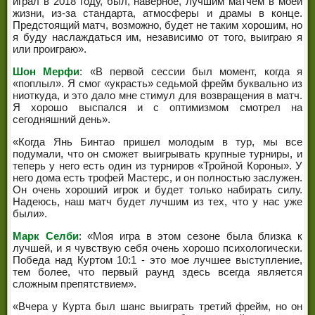
играл в 2018 году, был, наверное, лучшим матчем в моей
жизни, из-за стандарта, атмосферы и драмы в конце.
Предстоящий матч, возможно, будет не таким хорошим, но
я буду наслаждаться им, независимо от того, выиграю я
или проиграю».
Шон Мерфи
: «В первой сессии был момент, когда я
«поплыл». Я смог «украсть» седьмой фрейм буквально из
ниоткуда, и это дало мне стимул для возвращения в матч.
Я хорошо выспался и с оптимизмом смотрел на
сегодняшний день».
«Когда Янь Бинтао пришел молодым в тур, мы все
подумали, что он сможет выигрывать крупные турниры, и
теперь у него есть один из турниров «Тройной Короны». У
него дома есть трофей Мастерс, и он полностью заслужен.
Он очень хороший игрок и будет только набирать силу.
Надеюсь, наш матч будет лучшим из тех, что у нас уже
были».
Марк Селби
: «Моя игра в этом сезоне была близка к
лучшей, и я чувствую себя очень хорошо психологически.
Победа над Куртом 10:1 - это мое лучшее выступление,
тем более, что первый раунд здесь всегда является
сложным препятствием».
«Вчера у Курта был шанс выиграть третий фрейм, но он