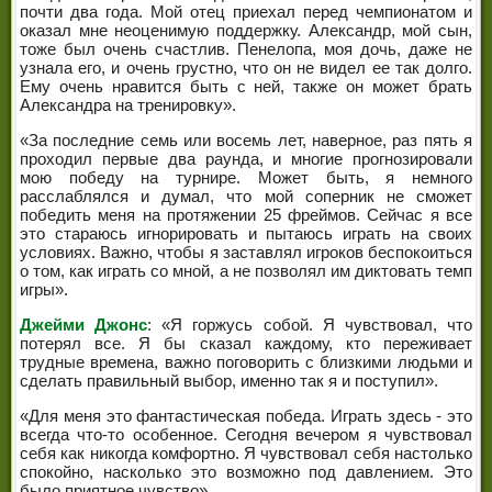
почти два года. Мой отец приехал перед чемпионатом и
оказал мне неоценимую поддержку. Александр, мой сын,
тоже был очень счастлив. Пенелопа, моя дочь, даже не
узнала его, и очень грустно, что он не видел ее так долго.
Ему очень нравится быть с ней, также он может брать
Александра на тренировку».
«За последние семь или восемь лет, наверное, раз пять я
проходил первые два раунда, и многие прогнозировали
мою победу на турнире. Может быть, я немного
расслаблялся и думал, что мой соперник не сможет
победить меня на протяжении 25 фреймов. Сейчас я все
это стараюсь игнорировать и пытаюсь играть на своих
условиях. Важно, чтобы я заставлял игроков беспокоиться
о том, как играть со мной, а не позволял им диктовать темп
игры».
Джейми Джонс
: «Я горжусь собой. Я чувствовал, что
потерял все. Я бы сказал каждому, кто переживает
трудные времена, важно поговорить с близкими людьми и
сделать правильный выбор, именно так я и поступил».
«Для меня это фантастическая победа. Играть здесь - это
всегда что-то особенное. Сегодня вечером я чувствовал
себя как никогда комфортно. Я чувствовал себя настолько
спокойно, насколько это возможно под давлением. Это
было приятное чувство».