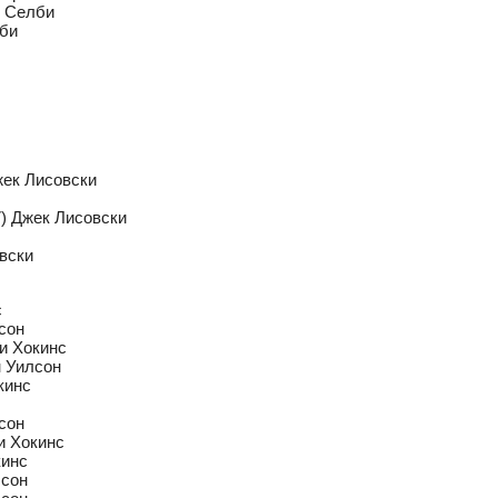
к Селби
лби
Джек Лисовски
-7) Джек Лисовски
овски
с
лсон
ри Хокинс
н Уилсон
кинс
лсон
ри Хокинс
кинс
лсон