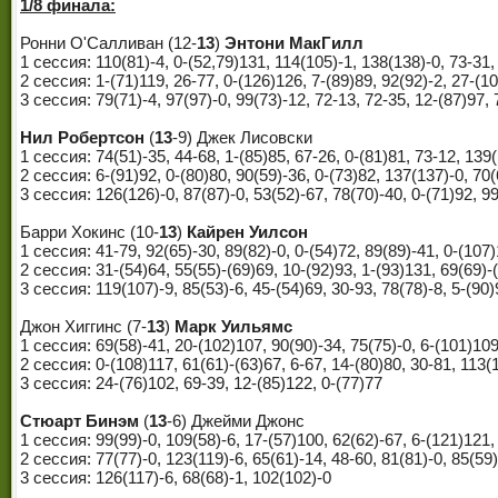
1/8 финала:
Ронни О'Салливан (12-
13
)
Энтони МакГилл
1 сессия: 110(81)-4, 0-(52,79)131, 114(105)-1, 138(138)-0, 73-31,
2 сессия: 1-(71)119, 26-77, 0-(126)126, 7-(89)89, 92(92)-2, 27-(1
3 сессия: 79(71)-4, 97(97)-0, 99(73)-12, 72-13, 72-35, 12-(87)97,
Нил Робертсон
(
13
-9) Джек Лисовски
1 сессия: 74(51)-35, 44-68, 1-(85)85, 67-26, 0-(81)81, 73-12, 139(
2 сессия: 6-(91)92, 0-(80)80, 90(59)-36, 0-(73)82, 137(137)-0, 70(
3 сессия: 126(126)-0, 87(87)-0, 53(52)-67, 78(70)-40, 0-(71)92, 9
Барри Хокинс (10-
13
)
Кайрен Уилсон
1 сессия: 41-79, 92(65)-30, 89(82)-0, 0-(54)72, 89(89)-41, 0-(107
2 сессия: 31-(54)64, 55(55)-(69)69, 10-(92)93, 1-(93)131, 69(69)-(
3 сессия: 119(107)-9, 85(53)-6, 45-(54)69, 30-93, 78(78)-8, 5-(90
Джон Хиггинс (7-
13
)
Марк Уильямс
1 сессия: 69(58)-41, 20-(102)107, 90(90)-34, 75(75)-0, 6-(101)109
2 сессия: 0-(108)117, 61(61)-(63)67, 6-67, 14-(80)80, 30-81, 113(
3 сессия: 24-(76)102, 69-39, 12-(85)122, 0-(77)77
Стюарт Бинэм
(
13
-6) Джейми Джонс
1 сессия: 99(99)-0, 109(58)-6, 17-(57)100, 62(62)-67, 6-(121)121,
2 сессия: 77(77)-0, 123(119)-6, 65(61)-14, 48-60, 81(81)-0, 85(59)
3 сессия: 126(117)-6, 68(68)-1, 102(102)-0