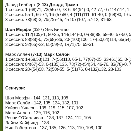
Дэвид Гилберт (8-
13
)
Джадд Трамп
1 сессия: 1-(68)71, 73(55)-0, 78-6, 94(94)-0, 42-77, 0-(114)114, 1
2 сессия: 55-1, 66-74, 16-(57)80, 4-(111)111, 61-40, 0-(69)90, 1-6
3 сессия: 73(68)-3, 79(79)-45, 4-(107)107, 57-12, 31-63
Шон Мерфи
(
13
-7) Янь Бинтао
1 сессия: 112(109)-1, 80-35, 144(144)-0, 0-(88)88, 58-46, 57-50, 
2 сессия: 88(88)-0, 72(68)-36, 20-(100)106, 17-(50,64)114, 65(54)
3 сессия: 92(65)-22, 65(59)-2, 1-(71)75, 69-31
Марк Аллен (7-
13
)
Марк Селби
1 сессия: 1-(68,53)121, 7-(96)119, 65-1, 77(67)-25, 33-(61)69, 0-(
2 сессия: 84(67)-53, 0-(135)135, 78(72)-(54)54, 46-76, 83(78)-0, 
3 сессия: 20-(54)98, 72(50)-55, 5-(51)76, 0-(132)132, 23-103
Сенчури:
Шон Мерфи - 144, 131, 113, 109
Марк Селби - 142, 135, 134, 132, 101
Кайрен Уилсон - 139, 119, 115, 107, 102
Марк Аллен - 139, 116, 102
Ронни О'Салливан - 138, 137, 124, 112, 105
Лайем Хайфилд - 138
Нил Робертсон - 137, 135, 126, 113, 110, 108, 100