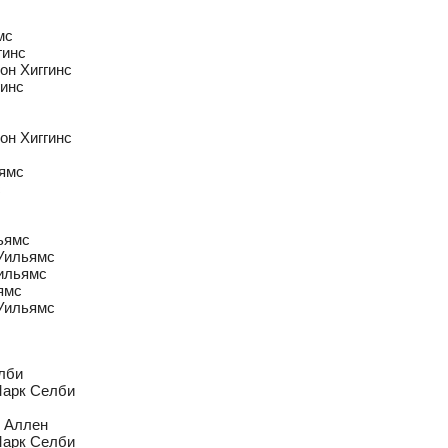
мс
гинс
жон Хиггинс
гинс
жон Хиггинс
ьямс
с
льямс
 Уильямс
Уильямс
ьямс
 Уильямс
елби
 Марк Селби
к Аллен
 Марк Селби