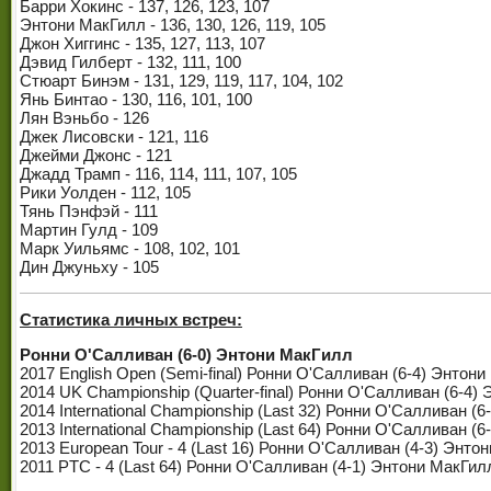
Барри Хокинс - 137, 126, 123, 107
Энтони МакГилл - 136, 130, 126, 119, 105
Джон Хиггинс - 135, 127, 113, 107
Дэвид Гилберт - 132, 111, 100
Стюарт Бинэм - 131, 129, 119, 117, 104, 102
Янь Бинтао - 130, 116, 101, 100
Лян Вэньбо - 126
Джек Лисовски - 121, 116
Джейми Джонс - 121
Джадд Трамп - 116, 114, 111, 107, 105
Рики Уолден - 112, 105
Тянь Пэнфэй - 111
Мартин Гулд - 109
Марк Уильямс - 108, 102, 101
Дин Джуньху - 105
Статистика личных встреч:
Ронни О'Салливан (6-0) Энтони МакГилл
2017 English Open (Semi-final) Ронни О'Салливан (6-4) Энтон
2014 UK Championship (Quarter-final) Ронни О'Салливан (6-4)
2014 International Championship (Last 32) Ронни О'Салливан (
2013 International Championship (Last 64) Ронни О'Салливан (
2013 European Tour - 4 (Last 16) Ронни О'Салливан (4-3) Энто
2011 PTC - 4 (Last 64) Ронни О'Салливан (4-1) Энтони МакГил