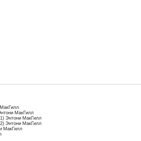
и МакГилл
 Энтони МакГилл
6-1) Энтони МакГилл
6-2) Энтони МакГилл
ни МакГилл
л