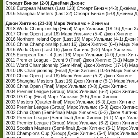
Стюарт Бинэм (2-0) Джейми Джонс
2018 European Masters (Last 128) Стюарт Бинэм (4-3) Джейми
2016 Shanghai Masters (Last 32) Стюарт Бинэм (5-0) Джейми 
Джон Хиггинс (21-18) Марк Уильямс + 2 ничьи
2018 World Championship (Final) Марк Уильямс (18-16) Джон Х
2017 China Open (Last 16) Марк Уильямс (5-4) Джон Хиггинс
2016 Northern Ireland Open (Last 16) Марк Уильямс (4-1) Джон 
2016 China Championship (Last 16) Джон Хиггинс (6-4) Марк У
2016 World Open (Last 16) Джон Хиггинс (5-2) Марк Уильямс
2015 European Tour - 4 (Last 16) Марк Уильямс (4-0) Джон Хигг
2011 Premier League - Event 9 (Final) Джон Хиггинс (3-1) Марк
2011 World Championship (Semi-final) Джон Хиггинс (17-14) Ма
2010 UK Championship (Final) Джон Хиггинс (10-9) Марк Уилья
2010 China Open (Last 16) Марк Уильямс (5-2) Джон Хиггинс
2009 Shanghai Masters (Last 16) Джон Хиггинс (5-1) Марк Уил
2006 China Open (Final) Марк Уильямс (9-8) Джон Хиггинс
2004 Premier League (Group) Марк Уильямс (6-2) Джон Хиггинс
2003 LG Cup (Final) Марк Уильямс (9-5) Джон Хиггинс
2003 Masters (Quarter-final) Марк Уильямс (6-3) Джон Хиггинс
2003 Premier League (Group) Марк Уильямс (5-3) Джон Хиггинс
2002 China Open (Semi-final) Марк Уильямс (6-2) Джон Хиггинс
2002 Premier League (Semi-final) Джон Хиггинс (6-1) Марк Уил
2002 Premier League (Group) Марк Уильямс (6-2) Джон Хиггинс
2001 Scottish Masters (Semi-final) Джон Хиггинс (6-1) Марк Уи
2001 Champions Cup (Group) Джон Хиггинс (5-4) Марк Уильям