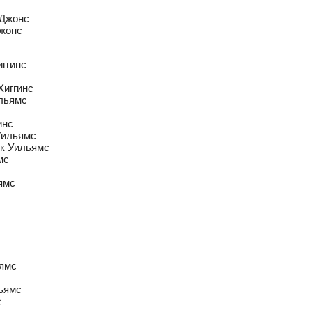
 Джонс
Джонс
иггинс
Хиггинс
ильямс
инс
 Уильямс
рк Уильямс
мс
ьямс
ьямс
льямс
с