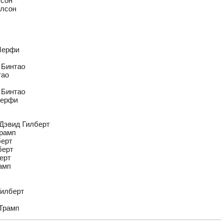
лсон
илсон
 Мерфи
ь Бинтао
тао
ь Бинтао
Мерфи
) Дэвид Гилберт
Трамп
берт
берт
берт
рамп
Гилберт
 Трамп