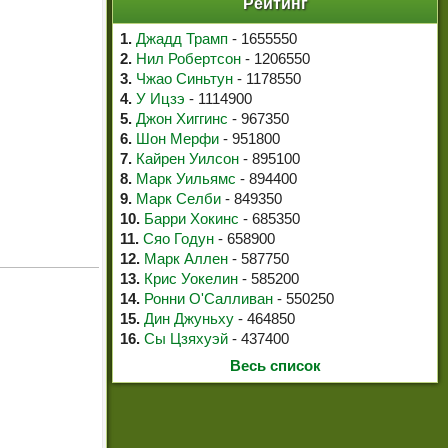
Рейтинг
1.
Джадд Трамп
- 1655550
2.
Нил Робертсон
- 1206550
3.
Чжао Синьтун
- 1178550
4.
У Ицзэ
- 1114900
5.
Джон Хиггинс
- 967350
6.
Шон Мерфи
- 951800
7.
Кайрен Уилсон
- 895100
8.
Марк Уильямс
- 894400
9.
Марк Селби
- 849350
10.
Барри Хокинс
- 685350
11.
Сяо Годун
- 658900
12.
Марк Аллен
- 587750
13.
Крис Уокелин
- 585200
14.
Ронни О'Салливан
- 550250
15.
Дин Джуньху
- 464850
16.
Сы Цзяхуэй
- 437400
Весь список