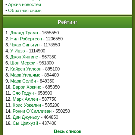
•
Архив новостей
•
Обратная связь
Рейтинг
1.
Джадд Трамп
- 1655550
2.
Нил Робертсон
- 1206550
3.
Чжао Синьтун
- 1178550
4.
У Ицзэ
- 1114900
5.
Джон Хиггинс
- 967350
6.
Шон Мерфи
- 951800
7.
Кайрен Уилсон
- 895100
8.
Марк Уильямс
- 894400
9.
Марк Селби
- 849350
10.
Барри Хокинс
- 685350
11.
Сяо Годун
- 658900
12.
Марк Аллен
- 587750
13.
Крис Уокелин
- 585200
14.
Ронни О'Салливан
- 550250
15.
Дин Джуньху
- 464850
16.
Сы Цзяхуэй
- 437400
Весь список