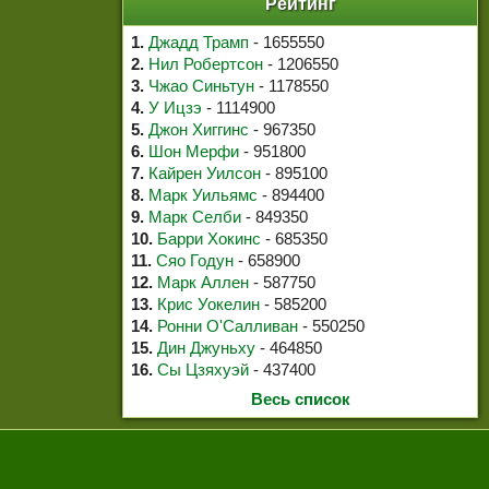
Рейтинг
1.
Джадд Трамп
- 1655550
2.
Нил Робертсон
- 1206550
3.
Чжао Синьтун
- 1178550
4.
У Ицзэ
- 1114900
5.
Джон Хиггинс
- 967350
6.
Шон Мерфи
- 951800
7.
Кайрен Уилсон
- 895100
8.
Марк Уильямс
- 894400
9.
Марк Селби
- 849350
10.
Барри Хокинс
- 685350
11.
Сяо Годун
- 658900
12.
Марк Аллен
- 587750
13.
Крис Уокелин
- 585200
14.
Ронни О'Салливан
- 550250
15.
Дин Джуньху
- 464850
16.
Сы Цзяхуэй
- 437400
Весь список