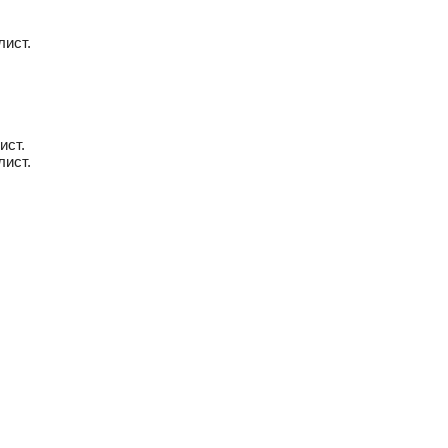
лист.
ист.
лист.