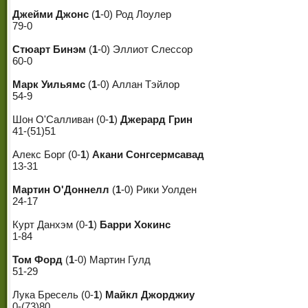
Джейми Джонс
(
1
-0) Род Лоулер
79-0
Стюарт Бинэм
(
1
-0) Эллиот Слессор
60-0
Марк Уильямс
(
1
-0) Аллан Тэйлор
54-9
Шон О'Салливан (0-
1
)
Джерард Грин
41-(51)51
Алекс Борг (0-
1
)
Акани Сонгсермсавад
13-31
Мартин О'Доннелл
(
1
-0) Рики Уолден
24-17
Курт Данхэм (0-
1
)
Барри Хокинс
1-84
Том Форд
(
1
-0) Мартин Гулд
51-29
Лука Бресель (0-
1
)
Майкл Джорджиу
0-(73)80