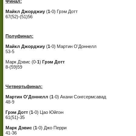
Финал:
Майкл Джорджиу
(
1
-0) Грэм Дотт
67(52)-(51)56
Полуфинал:
Майкл Джорджиу
(
1
-0) Мартин О'Доннелл
53-5
Марк Дэвис (0-
1
)
Грэм Дотт
8-(59)59
Четвертьфинал:
Мартин О'Доннелл
(
1
-0) Акани Сонгсермсавад
48-9
Грэм Дотт
(
1
-0) Цао Юйпэн
61(51)-35
Марк Дэвис
(
1
-0) Джо Перри
41-36