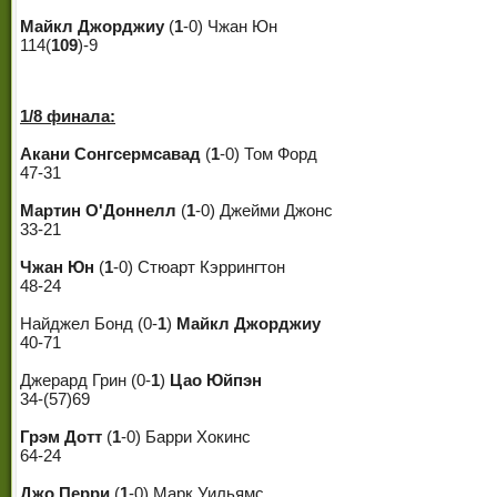
Майкл Джорджиу
(
1
-0) Чжан Юн
114(
109
)-9
1/8 финала:
Акани Сонгсермсавад
(
1
-0) Том Форд
47-31
Мартин О'Доннелл
(
1
-0) Джейми Джонс
33-21
Чжан Юн
(
1
-0) Стюарт Кэррингтон
48-24
Найджел Бонд (0-
1
)
Майкл Джорджиу
40-71
Джерард Грин (0-
1
)
Цао Юйпэн
34-(57)69
Грэм Дотт
(
1
-0) Барри Хокинс
64-24
Джо Перри
(
1
-0) Марк Уильямс