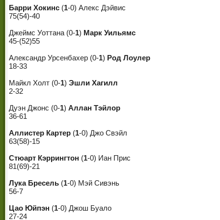
Барри Хокинс
(
1
-0) Алекс Дэйвис
75(54)-40
Джеймс Уоттана (0-
1
)
Марк Уильямс
45-(52)55
Александр Урсенбахер (0-
1
)
Род Лоулер
18-33
Майкл Холт (0-
1
)
Эшли Хагилл
2-32
Дуэн Джонс (0-
1
)
Аллан Тэйлор
36-61
Аллистер Картер
(
1
-0) Джо Свэйл
63(58)-15
Стюарт Кэррингтон
(
1
-0) Иан Прис
81(69)-21
Лука Бресель
(
1
-0) Мэй Сивэнь
56-7
Цао Юйпэн
(
1
-0) Джош Буало
27-24