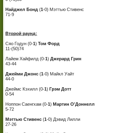
Найджел Бонд
(
1
-0) Мэттью Стивенс
71-9
Второй раунд:
Сяо Годун (0-
1
)
Том Форд
11-(50)74
Лайем Хайфилд (0-
1
)
Джерард Грин
43-44
Джейми Джонс
(
1
-0) Майкл Уайт
44-0
Джеймс Кэхилл (0-
1
)
Грэм Дотт
0-54
Ноппон Саенгхам (0-
1
)
Мартин О'Доннелл
5-72
Мэттью Стивенс
(
1
-0) Дэвид Лилли
27-26