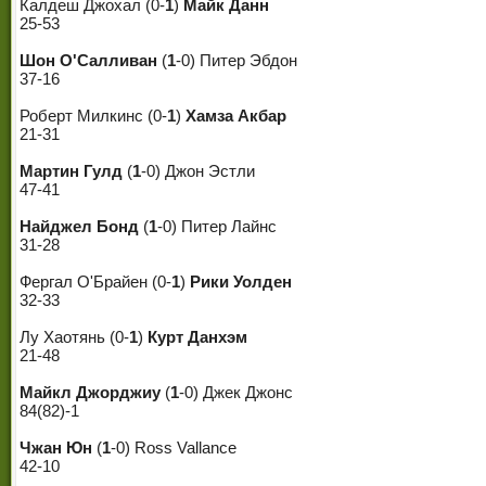
Калдеш Джохал (0-
1
)
Майк Данн
25-53
Шон О'Салливан
(
1
-0) Питер Эбдон
37-16
Роберт Милкинс (0-
1
)
Хамза Акбар
21-31
Мартин Гулд
(
1
-0) Джон Эстли
47-41
Найджел Бонд
(
1
-0) Питер Лайнс
31-28
Фергал О'Брайен (0-
1
)
Рики Уолден
32-33
Лу Хаотянь (0-
1
)
Курт Данхэм
21-48
Майкл Джорджиу
(
1
-0) Джек Джонс
84(82)-1
Чжан Юн
(
1
-0) Ross Vallance
42-10