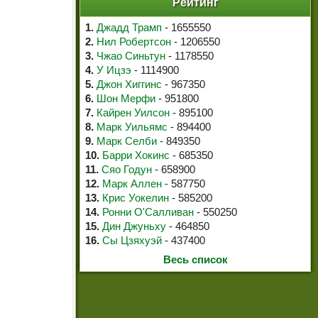
Рейтинг
1.
Джадд Трамп
- 1655550
2.
Нил Робертсон
- 1206550
3.
Чжао Синьтун
- 1178550
4.
У Ицзэ
- 1114900
5.
Джон Хиггинс
- 967350
6.
Шон Мерфи
- 951800
7.
Кайрен Уилсон
- 895100
8.
Марк Уильямс
- 894400
9.
Марк Селби
- 849350
10.
Барри Хокинс
- 685350
11.
Сяо Годун
- 658900
12.
Марк Аллен
- 587750
13.
Крис Уокелин
- 585200
14.
Ронни О'Салливан
- 550250
15.
Дин Джуньху
- 464850
16.
Сы Цзяхуэй
- 437400
Весь список