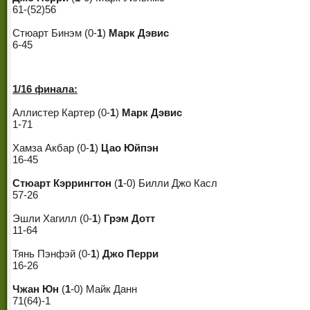
61-(52)56
Стюарт Бинэм (0-
1
)
Марк Дэвис
6-45
1/16 финала:
Аллистер Картер (0-
1
)
Марк Дэвис
1-71
Хамза Акбар (0-
1
)
Цао Юйпэн
16-45
Стюарт Кэррингтон
(
1
-0) Билли Джо Касл
57-26
Эшли Хагилл (0-
1
)
Грэм Дотт
11-64
Тянь Пэнфэй (0-
1
)
Джо Перри
16-26
Чжан Юн
(
1
-0) Майк Данн
71(64)-1