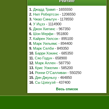
Рейтинг
1.
Джадд Трамп
- 1655550
2.
Нил Робертсон
- 1206550
3.
Чжао Синьтун
- 1178550
4.
У Ицзэ
- 1114900
5.
Джон Хиггинс
- 967350
6.
Шон Мерфи
- 951800
7.
Кайрен Уилсон
- 895100
8.
Марк Уильямс
- 894400
9.
Марк Селби
- 849350
10.
Барри Хокинс
- 685350
11.
Сяо Годун
- 658900
12.
Марк Аллен
- 587750
13.
Крис Уокелин
- 585200
14.
Ронни О'Салливан
- 550250
15.
Дин Джуньху
- 464850
16.
Сы Цзяхуэй
- 437400
Весь список