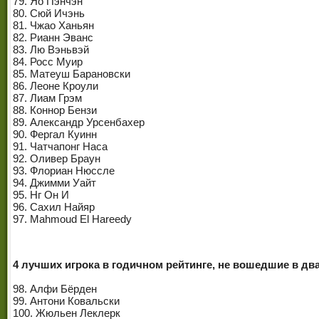
79. Яо Пэнчэн
80. Сюй Ичэнь
81. Чжао Ханьян
82. Рианн Эванс
83. Лю Вэньвэй
84. Росс Муир
85. Матеуш Барановски
86. Леоне Кроули
87. Лиам Грэм
88. Коннор Бензи
89. Александр Урсенбахер
90. Фергал Куинн
91. Чатчапонг Наса
92. Оливер Браун
93. Флориан Нюссле
94. Джимми Уайт
95. Нг Он И
96. Сахил Найяр
97. Mahmoud El Hareedy
4 лучших игрока в годичном рейтинге, не вошедшие в дв
98. Алфи Бёрден
99. Антони Ковальски
100. Жюльен Леклерк