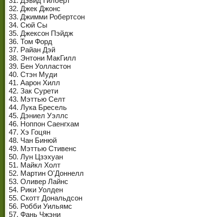
31. Дэвид Гилберт
32. Джек Джонс
33. Джимми Робертсон
34. Сюй Сы
35. Джексон Пэйдж
36. Том Форд
37. Райан Дэй
38. Энтони МакГилл
39. Бен Уолластон
40. Стэн Муди
41. Аарон Хилл
42. Зак Сурети
43. Мэттью Селт
44. Лука Бресель
45. Дэниел Уэллс
46. Ноппон Саенгхам
47. Хэ Гоцян
48. Чан Бинюй
49. Мэттью Стивенс
50. Лун Цзэхуан
51. Майкл Холт
52. Мартин О'Доннелл
53. Оливер Лайнс
54. Рики Уолден
55. Скотт Дональдсон
56. Робби Уильямс
57. Фань Чжэни