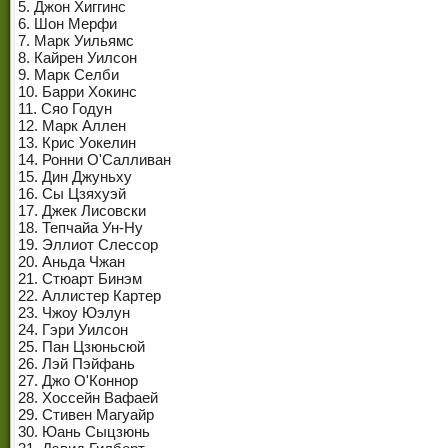
5. Джон Хиггинс
6. Шон Мерфи
7. Марк Уильямс
8. Кайрен Уилсон
9. Марк Селби
10. Барри Хокинс
11. Сяо Годун
12. Марк Аллен
13. Крис Уокелин
14. Ронни О'Салливан
15. Дин Джуньху
16. Сы Цзяхуэй
17. Джек Лисовски
18. Тепчайа Ун-Ну
19. Эллиот Слессор
20. Аньда Чжан
21. Стюарт Бинэм
22. Аллистер Картер
23. Чжоу Юэлун
24. Гэри Уилсон
25. Пан Цзюньсюй
26. Лэй Пэйфань
27. Джо О'Коннор
28. Хоссейн Вафаей
29. Стивен Магуайр
30. Юань Сыцзюнь