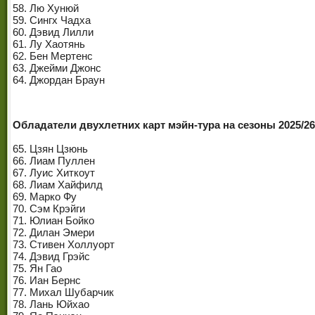
58. Лю Хунюй
59. Сингх Чадха
60. Дэвид Лилли
61. Лу Хаотянь
62. Бен Мертенс
63. Джейми Джонс
64. Джордан Браун
Обладатели двухлетних карт мэйн-тура на сезоны 2025/26 
65. Цзян Цзюнь
66. Лиам Пуллен
67. Луис Хиткоут
68. Лиам Хайфилд
69. Марко Фу
70. Сэм Крэйги
71. Юлиан Бойко
72. Дилан Эмери
73. Стивен Холлуорт
74. Дэвид Грэйс
75. Ян Гао
76. Иан Бернс
77. Михал Шубарчик
78. Лань Юйхао