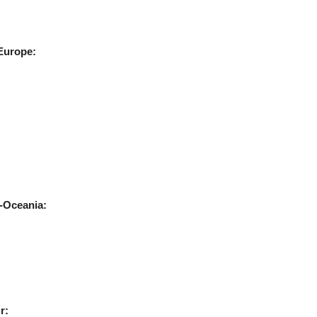
Europe:
-Oceania:
r: