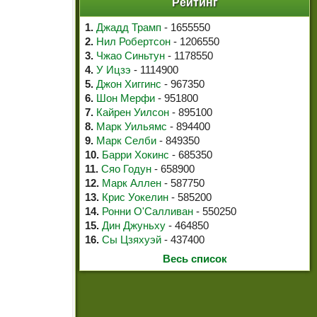
Рейтинг
1.
Джадд Трамп
- 1655550
2.
Нил Робертсон
- 1206550
3.
Чжао Синьтун
- 1178550
4.
У Ицзэ
- 1114900
5.
Джон Хиггинс
- 967350
6.
Шон Мерфи
- 951800
7.
Кайрен Уилсон
- 895100
8.
Марк Уильямс
- 894400
9.
Марк Селби
- 849350
10.
Барри Хокинс
- 685350
11.
Сяо Годун
- 658900
12.
Марк Аллен
- 587750
13.
Крис Уокелин
- 585200
14.
Ронни О'Салливан
- 550250
15.
Дин Джуньху
- 464850
16.
Сы Цзяхуэй
- 437400
Весь список