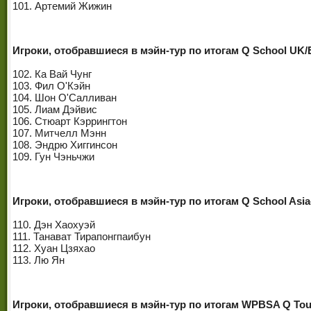
101. Артемий Жижин
Игроки, отобравшиеся в мэйн-тур по итогам Q School UK/
102. Ка Вай Чунг
103. Фил О'Кэйн
104. Шон О'Салливан
105. Лиам Дэйвис
106. Стюарт Кэррингтон
107. Митчелл Мэнн
108. Эндрю Хиггинсон
109. Гун Чэньчжи
Игроки, отобравшиеся в мэйн-тур по итогам Q School Asia
110. Дэн Хаохуэй
111. Танават Тирапонгпаибун
112. Хуан Цзяхао
113. Лю Ян
Игроки, отобравшиеся в мэйн-тур по итогам WPBSA Q Tou