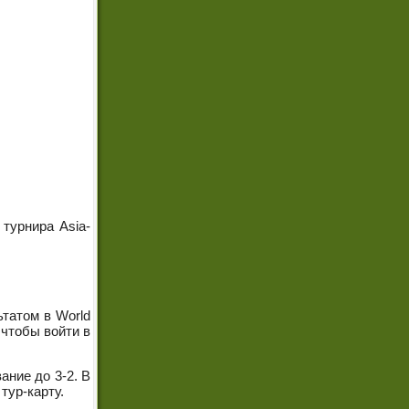
турнира Asia-
татом в World
 чтобы войти в
ание до 3-2. В
тур-карту.