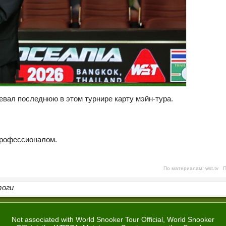
евал последнюю в этом турнире карту мэйн-тура.
профессионалом.
По материалам:
wst.tv
Пе
тоги
Not associated with World Snooker Tour Official, World Snooker