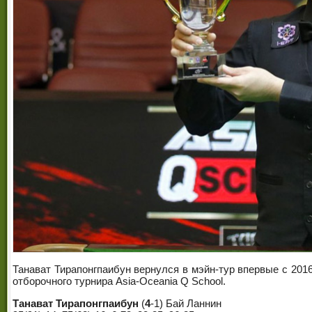
Танават Тирапонгпаибун вернулся в мэйн-тур впервые с 2016
отборочного турнира Asia-Oceania Q School.
Танават Тирапонгпаибун
(
4
-1) Бай Ланнин