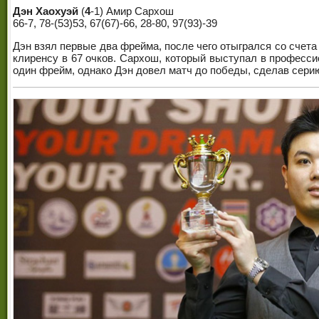
Дэн Хаохуэй
(
4
-1) Амир Сархош
66-7, 78-(53)53, 67(67)-66, 28-80, 97(93)-39
Дэн взял первые два фрейма, после чего отыгрался со счет
клиренсу в 67 очков. Сархош, который выступал в профессио
один фрейм, однако Дэн довел матч до победы, сделав серию