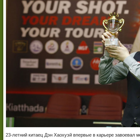
23-летний китаец Дэн Хаохуэй впервые в карьере завоевал м