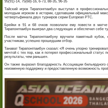
95(91)-14, 75(68)-16, 6-73, 88-35, 96-35
Тайский игрок Тирапонгпаибун выступал в профессиональ
молодым игроком в истории, сделавшим официальный максим
четвертьфинала двух турниров серии European PTC.
Брейки в 91 и 68 очков позволили ему повести в матче
Тирапонгпаибун выиграл два следующих и обеспечил себе тур
После матча Тирапонгпаибуну вручили памятный кубок,
участникам, успешно прошедшим отбор.
Танават Тирапонгпаибун сказал: «Я очень упорно тренировал
мечтой с тех пор, как я потерял профессиональный статус п
результаты, чем раньше».
Он также выразил благодарность Ассоциации бильярдного с
неизменную поддержку и предоставленную возможность прой