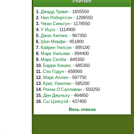
Рейтинг
1.
Джадд Трамп
- 1655550
2.
Нил Робертсон
- 1206550
3.
Чжао Синьтун
- 1178550
4.
У Ицзэ
- 1114900
5.
Джон Хиггинс
- 967350
6.
Шон Мерфи
- 951800
7.
Кайрен Уилсон
- 895100
8.
Марк Уильямс
- 894400
9.
Марк Селби
- 849350
10.
Барри Хокинс
- 685350
11.
Сяо Годун
- 658900
12.
Марк Аллен
- 587750
13.
Крис Уокелин
- 585200
14.
Ронни О'Салливан
- 550250
15.
Дин Джуньху
- 464850
16.
Сы Цзяхуэй
- 437400
Весь список
.