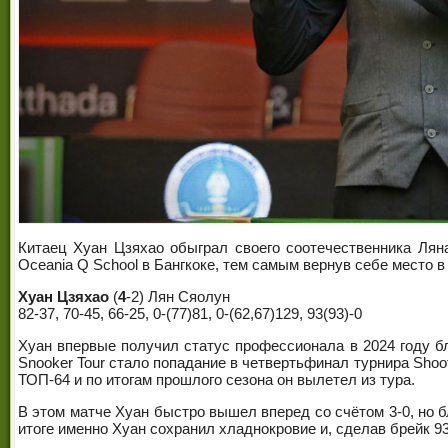
Китаец Хуан Цзяхао обыграл своего соотечественника Ляна
Oceania Q School в Бангкоке, тем самым вернув себе место в
Хуан Цзяхао
(
4
-2) Лян Сяолун
82-37, 70-45, 66-25, 0-(77)81, 0-(62,67)129, 93(93)-0
Хуан впервые получил статус профессионала в 2024 году б
Snooker Tour стало попадание в четвертьфинал турнира Shoot
ТОП-64 и по итогам прошлого сезона он вылетел из тура.
В этом матче Хуан быстро вышел вперед со счётом 3-0, но бл
итоге именно Хуан сохранил хладнокровие и, сделав брейк 93