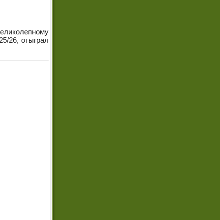
 великолепному
25/26, отыграл