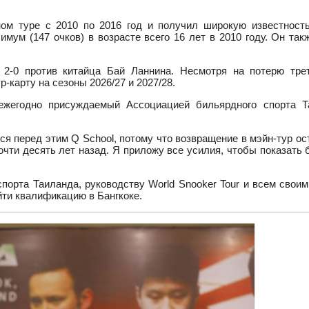
ном туре с 2010 по 2016 год и получил широкую известност
ум (147 очков) в возрасте всего 16 лет в 2010 году. Он так
 2-0 против китайца Бай Ланнина. Несмотря на потерю тре
-карту на сезоны 2026/27 и 2027/28.
 ежегодно присуждаемый Ассоциацией бильярдного спорта Т
ся перед этим Q School, потому что возвращение в мэйн-тур о
очти десять лет назад. Я приложу все усилия, чтобы показать
порта Таиланда, руководству World Snooker Tour и всем своим
ти квалификацию в Бангкоке.