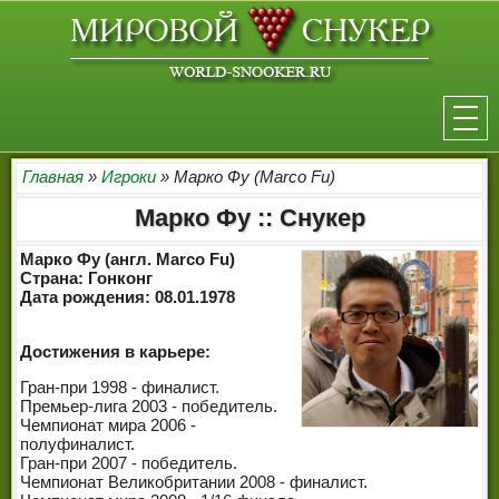
НОВОСТИ
Главная
»
Игроки
» Марко Фу (Marco Fu)
Марко Фу :: Снукер
ТУРНИРЫ
Марко Фу (англ. Marco Fu)
РЕЙТИНГ
Страна: Гонконг
Дата рождения: 08.01.1978
ИГРОКИ
Достижения в карьере:
СЕНЧУРИ БРЕЙКИ
Гран-при 1998 - финалист.
Премьер-лига 2003 - победитель.
МАКСИМАЛЬНЫЕ БРЕЙКИ
Чемпионат мира 2006 -
полуфиналист.
РЕФЕРИ
Гран-при 2007 - победитель.
Чемпионат Великобритании 2008 - финалист.