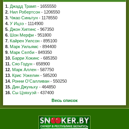
1.
Джадд Трамп
- 1655550
2.
Нил Робертсон
- 1206550
3.
Чжао Синьтун
- 1178550
4.
У Ицзэ
- 1114900
5.
Джон Хиггинс
- 967350
6.
Шон Мерфи
- 951800
7.
Кайрен Уилсон
- 895100
8.
Марк Уильямс
- 894400
9.
Марк Селби
- 849350
10.
Барри Хокинс
- 685350
11.
Сяо Годун
- 658900
12.
Марк Аллен
- 587750
13.
Крис Уокелин
- 585200
14.
Ронни О'Салливан
- 550250
15.
Дин Джуньху
- 464850
16.
Сы Цзяхуэй
- 437400
Весь список