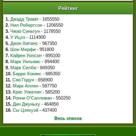
Рейтинг
1.
Джадд Трамп
- 1655550
2.
Нил Робертсон
- 1206550
3.
Чжао Синьтун
- 1178550
4.
У Ицзэ
- 1114900
5.
Джон Хиггинс
- 967350
6.
Шон Мерфи
- 951800
7.
Кайрен Уилсон
- 895100
8.
Марк Уильямс
- 894400
9.
Марк Селби
- 849350
10.
Барри Хокинс
- 685350
11.
Сяо Годун
- 658900
12.
Марк Аллен
- 587750
13.
Крис Уокелин
- 585200
14.
Ронни О'Салливан
- 550250
15.
Дин Джуньху
- 464850
16.
Сы Цзяхуэй
- 437400
Весь список