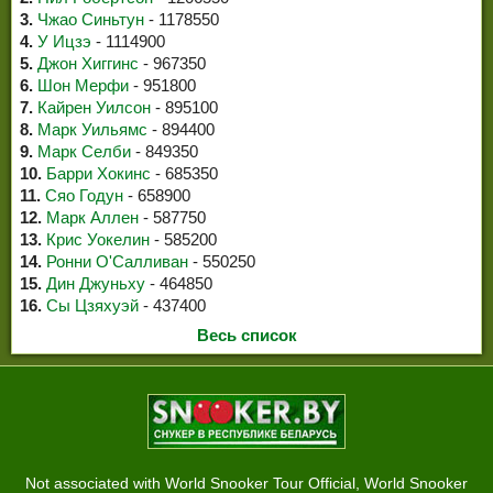
3.
Чжао Синьтун
- 1178550
4.
У Ицзэ
- 1114900
5.
Джон Хиггинс
- 967350
6.
Шон Мерфи
- 951800
7.
Кайрен Уилсон
- 895100
8.
Марк Уильямс
- 894400
9.
Марк Селби
- 849350
10.
Барри Хокинс
- 685350
11.
Сяо Годун
- 658900
12.
Марк Аллен
- 587750
13.
Крис Уокелин
- 585200
14.
Ронни О'Салливан
- 550250
15.
Дин Джуньху
- 464850
16.
Сы Цзяхуэй
- 437400
Весь список
Not associated with World Snooker Tour Official, World Snooker