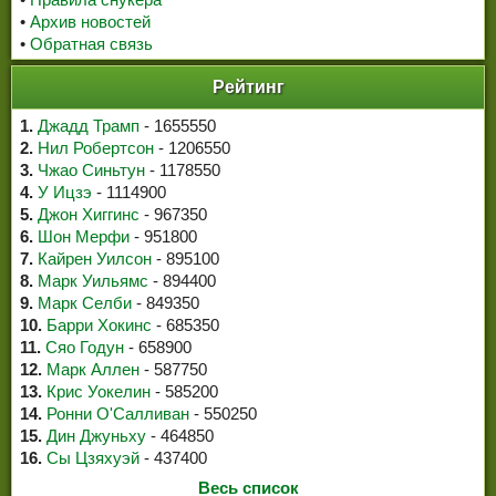
•
Архив новостей
•
Обратная связь
Рейтинг
1.
Джадд Трамп
- 1655550
2.
Нил Робертсон
- 1206550
3.
Чжао Синьтун
- 1178550
4.
У Ицзэ
- 1114900
5.
Джон Хиггинс
- 967350
6.
Шон Мерфи
- 951800
7.
Кайрен Уилсон
- 895100
8.
Марк Уильямс
- 894400
9.
Марк Селби
- 849350
10.
Барри Хокинс
- 685350
11.
Сяо Годун
- 658900
12.
Марк Аллен
- 587750
13.
Крис Уокелин
- 585200
14.
Ронни О'Салливан
- 550250
15.
Дин Джуньху
- 464850
16.
Сы Цзяхуэй
- 437400
Весь список