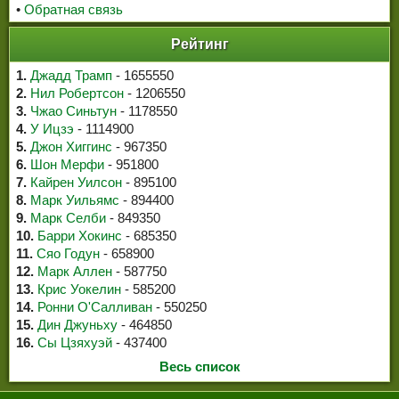
•
Обратная связь
Рейтинг
1.
Джадд Трамп
- 1655550
2.
Нил Робертсон
- 1206550
3.
Чжао Синьтун
- 1178550
4.
У Ицзэ
- 1114900
5.
Джон Хиггинс
- 967350
6.
Шон Мерфи
- 951800
7.
Кайрен Уилсон
- 895100
8.
Марк Уильямс
- 894400
9.
Марк Селби
- 849350
10.
Барри Хокинс
- 685350
11.
Сяо Годун
- 658900
12.
Марк Аллен
- 587750
13.
Крис Уокелин
- 585200
14.
Ронни О'Салливан
- 550250
15.
Дин Джуньху
- 464850
16.
Сы Цзяхуэй
- 437400
Весь список