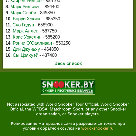
7.
Кайрен Уилсон
- 895100
8.
Марк Уильямс
- 894400
9.
Марк Селби
- 849350
10.
Барри Хокинс
- 685350
11.
Сяо Годун
- 658900
12.
Марк Аллен
- 587750
13.
Крис Уокелин
- 585200
14.
Ронни О'Салливан
- 550250
15.
Дин Джуньху
- 464850
16.
Сы Цзяхуэй
- 437400
Весь список
Not associated with World Snooker Tour Official, World Snooker
Official, the WPBSA, Matchroom Sport, or any other Snooker
organisation, or Snooker players.
Копирование материалов сайта разрешается только при
условии обратной ссылки на
world-snooker.ru