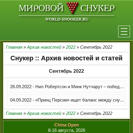
НОВОСТИ
Главная
»
Архив новостей
»
2022
» Сентябрь 2022
Снукер :: Архив новостей и статей
ТУРНИРЫ
Сентябрь 2022
РЕЙТИНГ
ИГРОКИ
26.09.2022 - Нил Робертсон и Минк Нутчарут – победители World Mixed Doubles 2022
СЕНЧУРИ БРЕЙКИ
04.09.2022 - «Принц Персии» ищет баланс между снукером и личной жизнью
МАКСИМАЛЬНЫЕ БРЕЙКИ
Главная
»
Архив новостей
»
2022
» Сентябрь 2022
РЕФЕРИ
China Open
8-16 августа, 2026